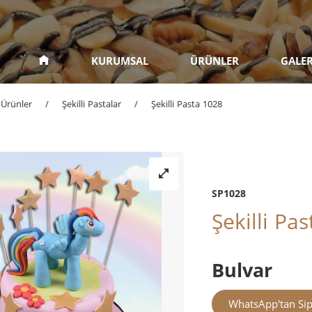
KURUMSAL
ÜRÜNLER
GALER
Ürünler
/
Şekilli Pastalar
/
Şekilli Pasta 1028
SP1028
Şekilli Pa
Bulvar
WhatsApp'tan Sip