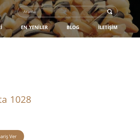
İ
EN YENİLER
BLOG
İLETİŞİM
sta 1028
ariş Ver