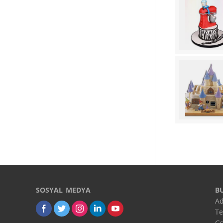
SOSYAL MEDYA
B
Ad
Te
Gs