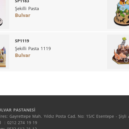
SP1183
Şekilli Pasta
Bulvar
SP1119
Şekilli Pasta 1119
Bulvar
ULVAR PASTANESİ
res: Gayrettepe Mah. Yıldız Posta Cad. No: 15/C Esentepe - Şişli /
l  : 0212 274 19 19

m: 0532 612 21 12
