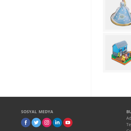
SOSYAL MEDYA
B
Ad
Te
Gs