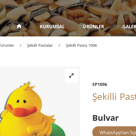
KURUMSAL
ÜRÜNLER
GALER
Ürünler
/
Şekilli Pastalar
/
Şekilli Pasta 1096
SP1096
Şekilli Pa
Bulvar
WhatsApp'tan Sip