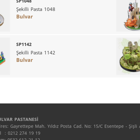
SP1048
Şekilli Pasta 1048
Bulvar
SP1142
Şekilli Pasta 1142
Bulvar
ULVAR PASTANESİ
res: Gayrettepe Mah. Yıldız Posta Cad. No: 15/C Esentepe - Şişli /
l  : 0212 274 19 19

m: 0532 612 21 12
