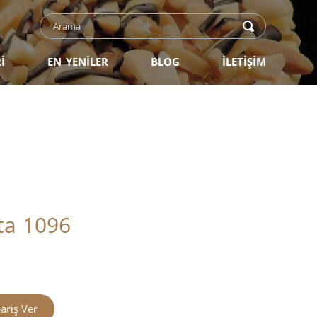
İ
EN YENİLER
BLOG
İLETİŞİM
sta 1096
ariş Ver