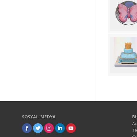
SOSYAL MEDYA
B
Ad
Te
Gs