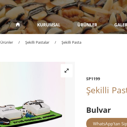
KURUMSAL
ÜRÜNLER
GALER
Ürünler
/
Şekilli Pastalar
/
Şekilli Pasta
SP1199
Şekilli Pas
Bulvar
WhatsApp'tan Sip