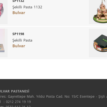
SP1132
Şekilli Pasta 1132
Bulvar
SP1198
Şekilli Pasta
Bulvar
ULVAR PASTANESİ
res: Gayrettepe Mah. Yıldız Posta Cad. No: 15/C Esentepe - Şişli /
l  : 0212 274 19 19

m: 0532 612 21 12
