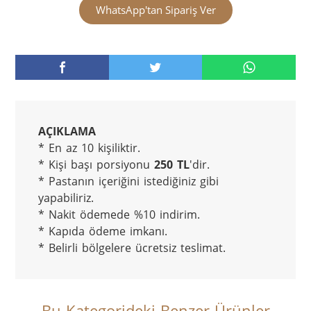
WhatsApp'tan Sipariş Ver
AÇIKLAMA
* En az 10 kişiliktir.

* Kişi başı porsiyonu 
250 TL
'dir.

* Pastanın içeriğini istediğiniz gibi 
yapabiliriz.

* Nakit ödemede %10 indirim.

* Kapıda ödeme imkanı.

* Belirli bölgelere ücretsiz teslimat.
Bu Kategorideki Benzer Ürünler