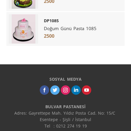
2500
DP1085
Doğum Günü Pasta 1085
2500
SOSYAL MEDYA
BULVAR PASTANESİ
Adres: Gayrettepe Mah. Yıldız Posta Cad. No: 15/C 
Esentepe - Şişli / İstanbul

Tel  : 0212 274 19 19
