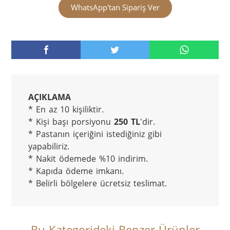
WhatsApp'tan Sipariş Ver
AÇIKLAMA
* En az 10 kişiliktir.

* Kişi başı porsiyonu 
250 TL
'dir.

* Pastanın içeriğini istediğiniz gibi 
yapabiliriz.

* Nakit ödemede %10 indirim.

* Kapıda ödeme imkanı.

* Belirli bölgelere ücretsiz teslimat.
Bu Kategorideki Benzer Ürünler