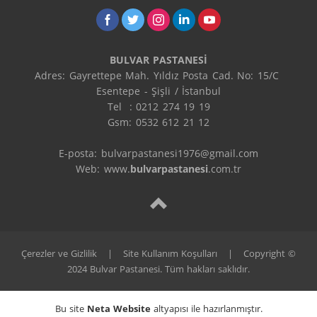
BULVAR PASTANESİ
Adres: Gayrettepe Mah. Yıldız Posta Cad. No: 15/C 
Esentepe - Şişli / İstanbul

Tel  : 0212 274 19 19

Gsm: 0532 612 21 12

E-posta: bulvarpastanesi1976@gmail.com

Web: www.
bulvarpastanesi
.com.tr
Çerezler ve Gizlilik
|
Site Kullanım Koşulları
|
Copyright ©
2024 Bulvar Pastanesi. Tüm hakları saklıdır.
Bu site
Neta Website
altyapısı ile hazırlanmıştır.