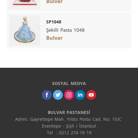
Bulvar
SP1048
Şekilli Pasta 1048
Bulvar
SOSYAL MEDYA
BULVAR PASTANESİ
Adres: Gayrettepe Mah. Yıldız Posta Cad. No: 15/C 
Esentepe - Şişli / İstanbul

Tel  : 0212 274 19 19
