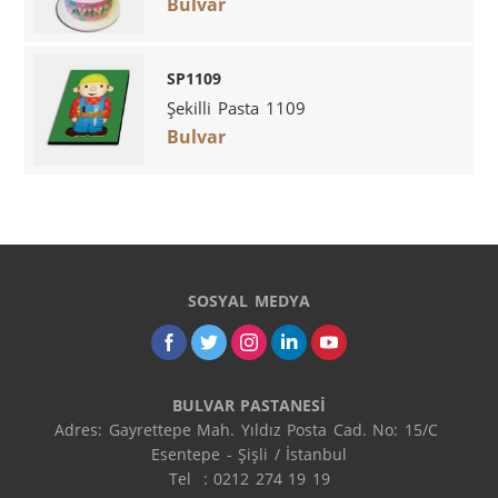
Bulvar
SP1109
Şekilli Pasta 1109
Bulvar
SOSYAL MEDYA
BULVAR PASTANESİ
Adres: Gayrettepe Mah. Yıldız Posta Cad. No: 15/C 
Esentepe - Şişli / İstanbul

Tel  : 0212 274 19 19
