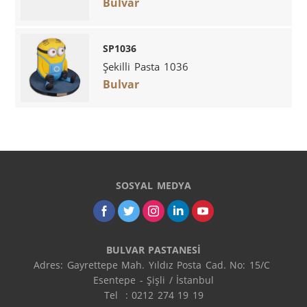
Bulvar
SP1036
Şekilli Pasta 1036
Bulvar
SOSYAL MEDYA
BULVAR PASTANESİ
Adres: Gayrettepe Mah. Yıldız Posta Cad. No: 15/C 
Esentepe - Şişli / İstanbul

Tel  : 0212 274 19 19
