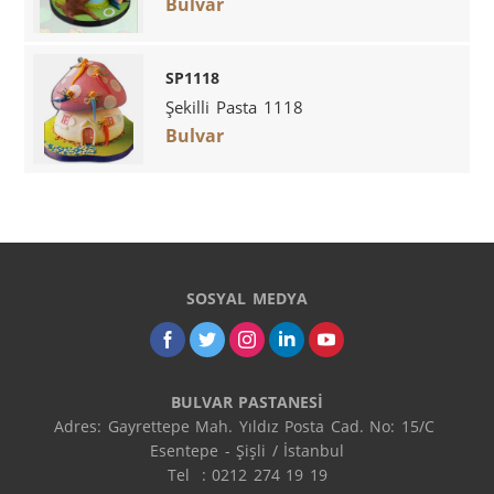
Bulvar
SP1118
Şekilli Pasta 1118
Bulvar
SOSYAL MEDYA
BULVAR PASTANESİ
Adres: Gayrettepe Mah. Yıldız Posta Cad. No: 15/C 
Esentepe - Şişli / İstanbul

Tel  : 0212 274 19 19
