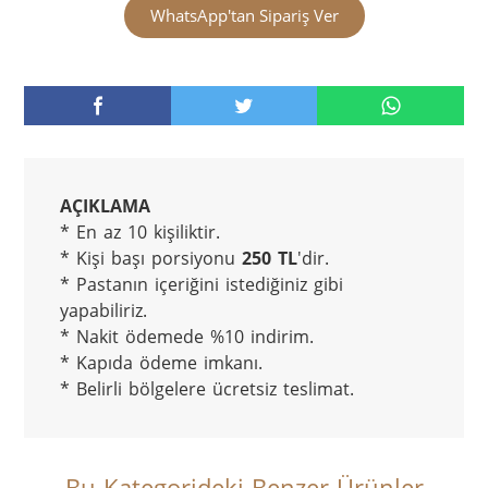
WhatsApp'tan Sipariş Ver
AÇIKLAMA
* En az 10 kişiliktir.

* Kişi başı porsiyonu 
250 TL
'dir.

* Pastanın içeriğini istediğiniz gibi 
yapabiliriz.

* Nakit ödemede %10 indirim.

* Kapıda ödeme imkanı.

* Belirli bölgelere ücretsiz teslimat.
Bu Kategorideki Benzer Ürünler