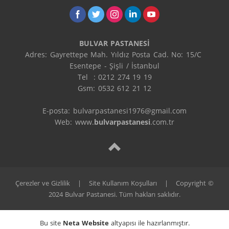
BULVAR PASTANESİ
Adres: Gayrettepe Mah. Yıldız Posta Cad. No: 15/C 
Esentepe - Şişli / İstanbul

Tel  : 0212 274 19 19

Gsm: 0532 612 21 12

E-posta: bulvarpastanesi1976@gmail.com

Web: www.
bulvarpastanesi
.com.tr
Çerezler ve Gizlilik
|
Site Kullanım Koşulları
|
Copyright ©
2024 Bulvar Pastanesi. Tüm hakları saklıdır.
Bu site
Neta Website
altyapısı ile hazırlanmıştır.