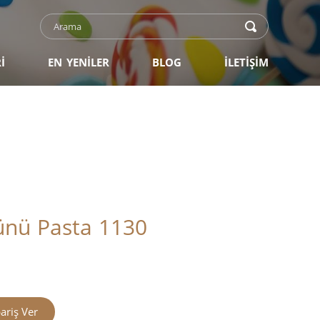
İ
EN YENİLER
BLOG
İLETİŞİM
nü Pasta 1130
ariş Ver