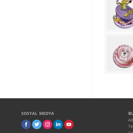
SOSYAL MEDYA
B
Ad
Te
Gs