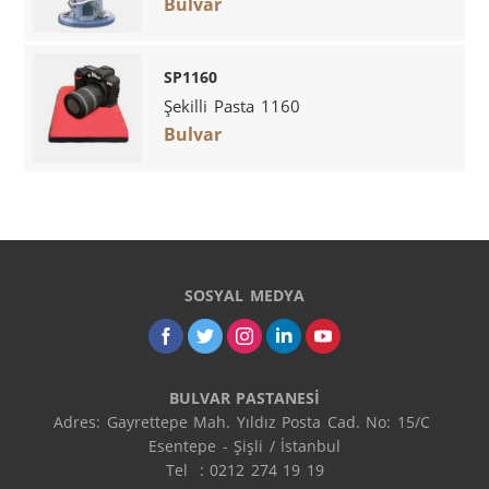
Bulvar
SP1160
Şekilli Pasta 1160
Bulvar
SOSYAL MEDYA
BULVAR PASTANESİ
Adres: Gayrettepe Mah. Yıldız Posta Cad. No: 15/C 
Esentepe - Şişli / İstanbul

Tel  : 0212 274 19 19
