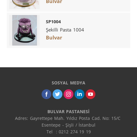
Bulvar
SP1004
Şekilli Pasta 1004
Bulvar
SOSYAL MEDYA
BULVAR PASTANESİ
Adres: Gayrettepe Mah. Yıldız Posta Cad. No: 15/C 
Esentepe - Şişli / İstanbul

Tel  : 0212 274 19 19
