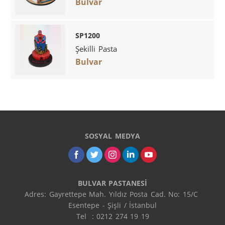
Bulvar
SP1200
Şekilli Pasta
Bulvar
SOSYAL MEDYA
BULVAR PASTANESİ
Adres: Gayrettepe Mah. Yıldız Posta Cad. No: 15/C 
Esentepe - Şişli / İstanbul

Tel  : 0212 274 19 19
