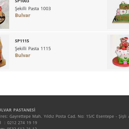
SP1003
Şekilli Pasta 1003
Bulvar
SP1115
Şekilli Pasta 1115
Bulvar
ULVAR PASTANESİ
res: Gayrettepe Mah. Yıldız Posta Cad. No: 15/C Esentepe - Şişli /
l  : 0212 274 19 19

m: 0532 612 21 12
