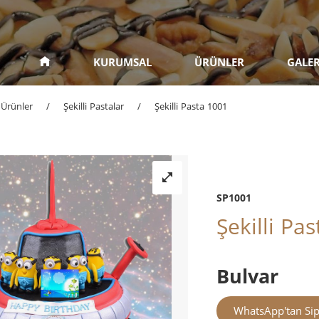
KURUMSAL
ÜRÜNLER
GALER
Ürünler
/
Şekilli Pastalar
/
Şekilli Pasta 1001
SP1001
Şekilli Pa
Bulvar
WhatsApp'tan Sip