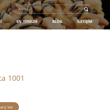
İ
EN YENİLER
BLOG
İLETİŞİM
sta 1001
ariş Ver