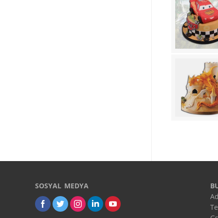
SOSYAL MEDYA
B
Ad
Te
Gs