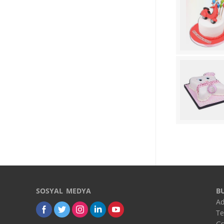
SOSYAL MEDYA
B
Ad
Te
Gs