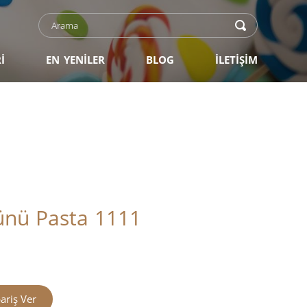
İ
EN YENİLER
BLOG
İLETİŞİM
nü Pasta 1111
ariş Ver