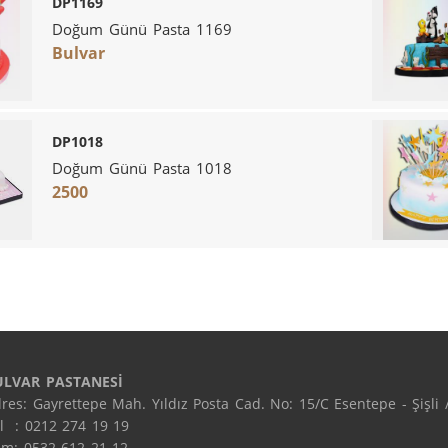
DP1169
Doğum Günü Pasta 1169
Bulvar
DP1018
Doğum Günü Pasta 1018
2500
ULVAR PASTANESİ
res: Gayrettepe Mah. Yıldız Posta Cad. No: 15/C Esentepe - Şişli /
l  : 0212 274 19 19

m: 0532 612 21 12
