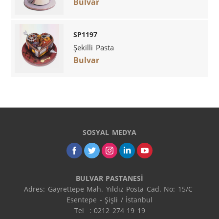
Bulvar
SP1197
Şekilli Pasta
Bulvar
SOSYAL MEDYA
BULVAR PASTANESİ
Adres: Gayrettepe Mah. Yıldız Posta Cad. No: 15/C 
Esentepe - Şişli / İstanbul

Tel  : 0212 274 19 19
